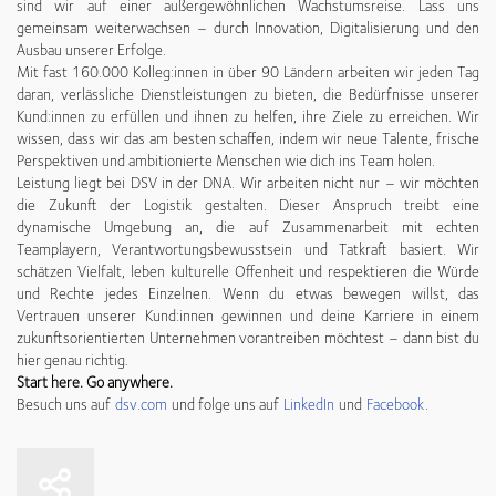
sind wir auf einer außergewöhnlichen Wachstumsreise. Lass uns
gemeinsam weiterwachsen – durch Innovation, Digitalisierung und den
Ausbau unserer Erfolge.
Mit fast 160.000 Kolleg:innen in über 90 Ländern arbeiten wir jeden Tag
daran, verlässliche Dienstleistungen zu bieten, die Bedürfnisse unserer
Kund:innen zu erfüllen und ihnen zu helfen, ihre Ziele zu erreichen. Wir
wissen, dass wir das am besten schaffen, indem wir neue Talente, frische
Perspektiven und ambitionierte Menschen wie dich ins Team holen.
Leistung liegt bei DSV in der DNA. Wir arbeiten nicht nur – wir möchten
die Zukunft der Logistik gestalten. Dieser Anspruch treibt eine
dynamische Umgebung an, die auf Zusammenarbeit mit echten
Teamplayern, Verantwortungsbewusstsein und Tatkraft basiert. Wir
schätzen Vielfalt, leben kulturelle Offenheit und respektieren die Würde
und Rechte jedes Einzelnen. Wenn du etwas bewegen willst, das
Vertrauen unserer Kund:innen gewinnen und deine Karriere in einem
zukunftsorientierten Unternehmen vorantreiben möchtest – dann bist du
hier genau richtig.
Start here. Go anywhere.
Besuch uns auf
dsv.com
und folge uns auf
LinkedIn
und
Facebook
.