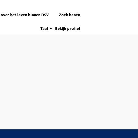
 over het leven binnen DSV
Zoek banen
Taal
Bekijk profiel