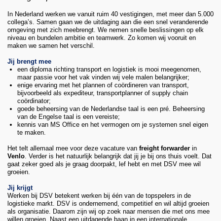
In Nederland werken we vanuit ruim 40 vestigingen, met meer dan 5.000
collega’s. Samen gaan we de uitdaging aan die een snel veranderende
omgeving met zich meebrengt. We nemen snelle beslissingen op elk
niveau en bundelen ambitie en teamwerk. Zo komen wij vooruit en
maken we samen het verschil.
Jij brengt mee
een diploma richting transport en logistiek is mooi meegenomen,
maar passie voor het vak vinden wij vele malen belangrijker;
enige ervaring met het plannen of coördineren van transport,
bijvoorbeeld als expediteur, transportplanner of supply chain
coördinator;
goede beheersing van de Nederlandse taal is een pré. Beheersing
van de Engelse taal is een vereiste;
kennis van MS Office en het vermogen om je systemen snel eigen
te maken.
Het telt allemaal mee voor deze vacature van
freight forwarder
in
Venlo
. Verder is het natuurlijk belangrijk dat jij je bij ons thuis voelt. Dat
gaat zeker goed als je graag doorpakt, lef hebt en met DSV mee wil
groeien.
Jij krijgt
Werken bij DSV betekent werken bij één van de topspelers in de
logistieke markt. DSV is ondernemend, competitief en wil altijd groeien
als organisatie. Daarom zijn wij op zoek naar mensen die met ons mee
willen groeien. Naast een uitdagende baan in een internationale