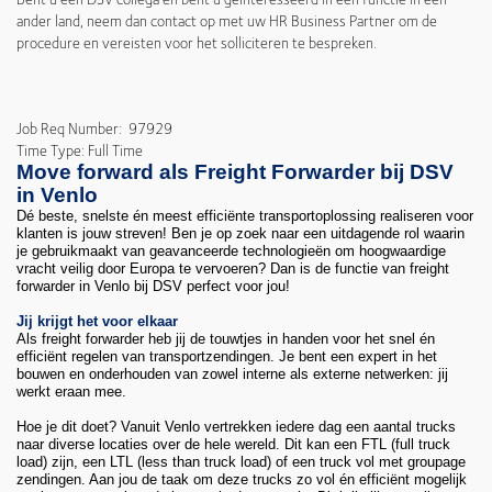
ander land, neem dan contact op met uw HR Business Partner om de
procedure en vereisten voor het solliciteren te bespreken.
Job Req Number: 97929
Time Type: Full Time
Move forward als Freight Forwarder bij DSV
in Venlo
Dé beste, snelste én meest efficiënte transportoplossing realiseren voor
klanten is jouw streven! Ben je op zoek naar een uitdagende rol waarin
je gebruikmaakt van geavanceerde technologieën om hoogwaardige
vracht veilig door Europa te vervoeren? Dan is de functie van freight
forwarder in Venlo bij DSV perfect voor jou!
Jij krijgt het voor elkaar
Als freight forwarder heb jij de touwtjes in handen voor het snel én
efficiënt regelen van transportzendingen. Je bent een expert in het
bouwen en onderhouden van zowel interne als externe netwerken: jij
werkt eraan mee.
Hoe je dit doet? Vanuit Venlo vertrekken iedere dag een aantal trucks
naar diverse locaties over de hele wereld. Dit kan een FTL (full truck
load) zijn, een LTL (less than truck load) of een truck vol met groupage
zendingen. Aan jou de taak om deze trucks zo vol én efficiënt mogelijk