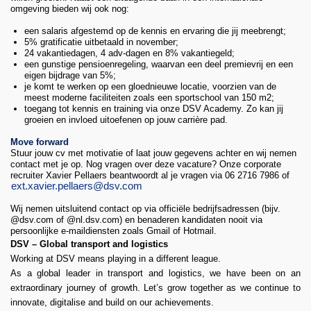
omgeving bieden wij ook nog:
een salaris afgestemd op de kennis en ervaring die jij meebrengt;
5% gratificatie uitbetaald in november;
24 vakantiedagen, 4 adv-dagen en 8% vakantiegeld;
een gunstige pensioenregeling, waarvan een deel premievrij en een
eigen bijdrage van 5%;
je komt te werken op een gloednieuwe locatie, voorzien van de
meest moderne faciliteiten zoals een sportschool van 150 m2;
toegang tot kennis en training via onze DSV Academy. Zo kan jij
groeien en invloed uitoefenen op jouw carrière pad.
Move forward
Stuur jouw cv met motivatie of laat jouw gegevens achter en wij nemen
contact met je op. Nog vragen over deze vacature? Onze corporate
recruiter Xavier Pellaers beantwoordt al je vragen via 06 2716 7986 of
ext.xavier.pellaers@dsv.com
Wij nemen uitsluitend contact op via officiële bedrijfsadressen (bijv.
@dsv.com of @nl.dsv.com) en benaderen kandidaten nooit via
persoonlijke e-maildiensten zoals Gmail of Hotmail.
DSV – Global transport and logistics
Working at DSV means playing in a different league.
As a global leader in transport and logistics, we have been on an
extraordinary journey of growth. Let’s grow together as we continue to
innovate, digitalise and build on our achievements.