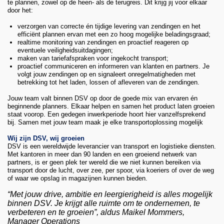
te plannen, zowel op de heen- als de terugreis.
Dit krijg jij voor elkaar
door het:
verzorgen van correcte én tijdige levering van zendingen en het
efficiënt plannen ervan met een zo hoog mogelijke beladingsgraad;
realtime monitoring van zendingen en proactief reageren op
eventuele veiligheidsuitdagingen;
maken van tariefafspraken voor ingekocht transport;
proactief communiceren en informeren van klanten en partners. Je
volgt jouw zendingen op en signaleert onregelmatigheden met
betrekking tot het laden, lossen of afleveren van de zendingen.
Jouw team valt binnen DSV op door de goede mix van ervaren én
beginnende planners. Elkaar helpen en samen het product laten groeien
staat voorop. Een gedegen inwerkperiode hoort hier vanzelfsprekend
bij. Samen met jouw team maak je elke transportoplossing mogelijk
Wij zijn DSV, wij groeien
DSV is een wereldwijde leverancier van transport en logistieke diensten.
Met kantoren in meer dan 90 landen en een groeiend netwerk van
partners, is er geen plek ter wereld die we niet kunnen bereiken via
transport door de lucht, over zee, per spoor, via koeriers of over de weg
of waar we opslag in magazijnen kunnen bieden.
“Met jouw drive, ambitie en leergierigheid is alles mogelijk
binnen DSV. Je krijgt alle ruimte om te ondernemen, te
verbeteren en te groeien”, aldus Maikel Mommers,
Manager Operations