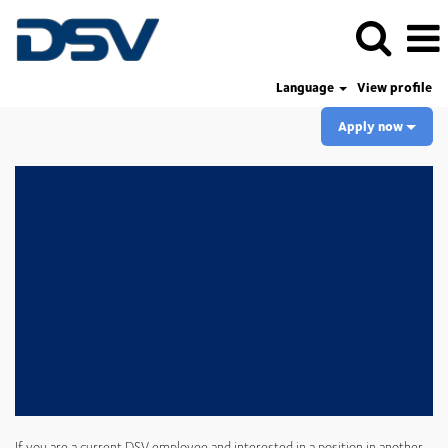
Language
View profile
Apply now
If you are a current DSV employee and interested in a position in another