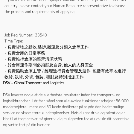
country, please contact your Human Resource representative to discuss
the process and requirements of applying.
Job Req Number: 33540
Time Type:
- 負責貨物之點收,裝拆,搬運及分類入倉等工作
- 負責倉庫的日常事務
- 負責維持倉庫的整齊清潔狀態
- 於倉庫運作期間必須顧及自身, 他人的人身安全
- 負責協助倉庫主管 / 經理進行貨倉管理及運作, 包括有效率地進行
收貨, 執貨, 分貨, 包裝 , 盤點及特別指派工作
DSV - Global Transport and Logistics
DSV leverer nogle af de allerbedste resultater inden for transport- og
logistikbranchen. I driften såvel som alle øvrige funktioner arbejder 56.000
medarbejdere i mere end 80 lande dedikeret på at yde den bedst mulige
service og skabe store kundeoplevelser. Hvis du har drive og talent og er
klar til at tage ansvar, så giver vi dig muligheden for at udvikle dit potentiale
og sætte fart på din karriere.