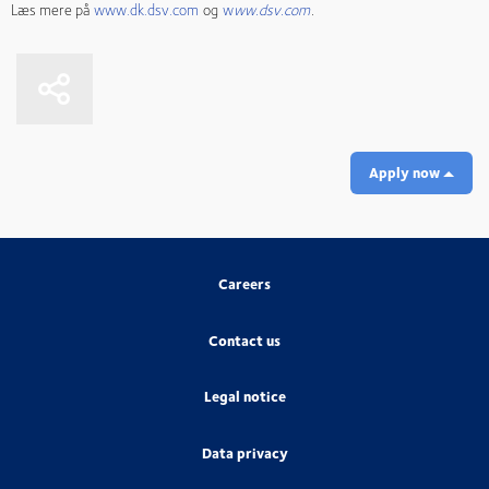
Læs mere på
www.dk.dsv.com
og
w
ww.dsv.com
.
Apply now
Careers
Contact us
Legal notice
Data privacy