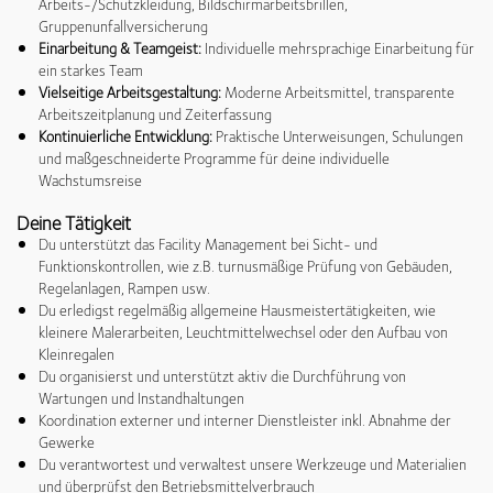
Arbeits-/Schutzkleidung, Bildschirmarbeitsbrillen,
Gruppenunfallversicherung
Einarbeitung & Teamgeist:
Individuelle mehrsprachige Einarbeitung für
ein starkes Team
Vielseitige Arbeitsgestaltung:
Moderne Arbeitsmittel, transparente
Arbeitszeitplanung und Zeiterfassung
Kontinuierliche Entwicklung:
Praktische Unterweisungen, Schulungen
und maßgeschneiderte Programme für deine individuelle
Wachstumsreise
Deine Tätigkeit
Du unterstützt das Facility Management bei Sicht- und
Funktionskontrollen, wie z.B. turnusmäßige Prüfung von Gebäuden,
Regelanlagen, Rampen usw.
Du erledigst regelmäßig allgemeine Hausmeistertätigkeiten, wie
kleinere Malerarbeiten, Leuchtmittelwechsel oder den Aufbau von
Kleinregalen
Du organisierst und unterstützt aktiv die Durchführung von
Wartungen und Instandhaltungen
Koordination externer und interner Dienstleister inkl. Abnahme der
Gewerke
Du verantwortest und verwaltest unsere Werkzeuge und Materialien
und überprüfst den Betriebsmittelverbrauch