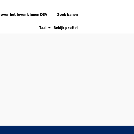
 over het leven binnen DSV
Zoek banen
Taal
Bekijk profiel