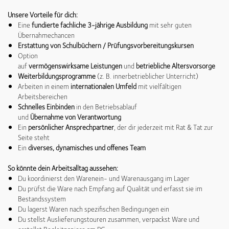
Unsere Vorteile für dich:
Eine
fundierte fachliche 3-jährige Ausbildung
mit sehr guten
Übernahmechancen
Erstattung von Schulbüchern / Prüfungsvorbereitungskursen
Option
auf
vermögenswirksame
Leistungen
und
betriebliche
Altersvorsorge
Weiterbildungsprogramme
(z. B. innerbetrieblicher Unterricht)
Arbeiten in einem
internationalen
Umfeld
mit vielfältigen
Arbeitsbereichen
Schnelles
Einbinden
in den Betriebsablauf
und
Übernahme
von
Verantwortung
Ein
persönlicher
Ansprechpartner
, der dir jederzeit mit Rat & Tat zur
Seite steht
Ein
diverses, dynamisches und offenes Team
So könnte dein Arbeitsalltag aussehen:
Du koordinierst den Warenein- und Warenausgang im Lager
Du prüfst die Ware nach Empfang auf Qualität und erfasst sie im
Bestandssystem
Du lagerst Waren nach spezifischen Bedingungen ein
Du stellst Auslieferungstouren zusammen, verpackst Ware und