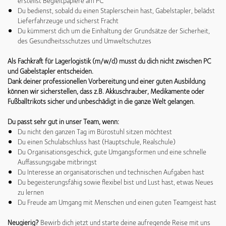
erstellst Begleitpapiere am PC
Du bedienst, sobald du einen Staplerschein hast, Gabelstapler, belädst
Lieferfahrzeuge und sicherst Fracht
Du kümmerst dich um die Einhaltung der Grundsätze der Sicherheit,
des Gesundheitsschutzes und Umweltschutzes
Als Fachkraft für Lagerlogistik (m/w/d) musst du dich nicht zwischen PC
und Gabelstapler entscheiden.
Dank deiner professionellen Vorbereitung und einer guten Ausbildung
können wir sicherstellen, dass z.B. Akkuschrauber, Medikamente oder
Fußballtrikots sicher und unbeschädigt in die ganze Welt gelangen.
Du passt sehr gut in unser Team, wenn:
Du nicht den ganzen Tag im Bürostuhl sitzen möchtest
Du einen Schulabschluss hast (Hauptschule, Realschule)
Du Organisationsgeschick, gute Umgangsformen und eine schnelle
Auffassungsgabe mitbringst
Du Interesse an organisatorischen und technischen Aufgaben hast
Du begeisterungsfähig sowie flexibel bist und Lust hast, etwas Neues
zu lernen
Du Freude am Umgang mit Menschen und einen guten Teamgeist hast
Neugierig?
Bewirb dich jetzt und starte deine aufregende Reise mit uns