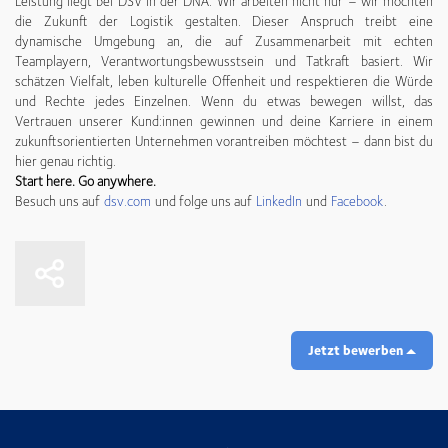
Leistung liegt bei DSV in der DNA. Wir arbeiten nicht nur – wir möchten
die Zukunft der Logistik gestalten. Dieser Anspruch treibt eine
dynamische Umgebung an, die auf Zusammenarbeit mit echten
Teamplayern, Verantwortungsbewusstsein und Tatkraft basiert. Wir
schätzen Vielfalt, leben kulturelle Offenheit und respektieren die Würde
und Rechte jedes Einzelnen. Wenn du etwas bewegen willst, das
Vertrauen unserer Kund:innen gewinnen und deine Karriere in einem
zukunftsorientierten Unternehmen vorantreiben möchtest – dann bist du
hier genau richtig.
Start here. Go anywhere.
Besuch uns auf
dsv.com
und folge uns auf
LinkedIn
und
Facebook
.
Jetzt bewerben