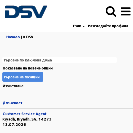
Език
Разгледайте профила
(настояща
Начало
|
в DSV
страница)
Показване на повече опции
Изчистване
Длъжност
Customer Service Agent
Riyadh, Riyadh, SA, 14273
13.07.2026