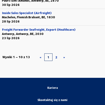
Puurs-Sint-Amands, Antwerp, BE, 2870
30 lip 2026
Inside Sales Specialist (Airfreight)
Machelen, Flemish Brabant, BE, 1830
28 lip 2026
Freight Forwarder Seafreight, Export (Healthcare)
Antwerp, Antwerp, BE, 2030
23 lip 2026
Wyniki
1 – 10
z
13
«
1
2
»
Kariera
Skontaktuj się z nami