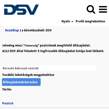
Nyelv
Profil megtekintése
(aktuális
Kezdőlap
|
a következőnél: DSV
oldal)
Jelenleg nincs "
" pozíciónak megfelelő állásajánlat.
Finnország
A(z) DSV által feladott 5 legfrissebb állásajánlat listája lent látható.
További lehetőségek megjelenítése
Törlés
Pozíció