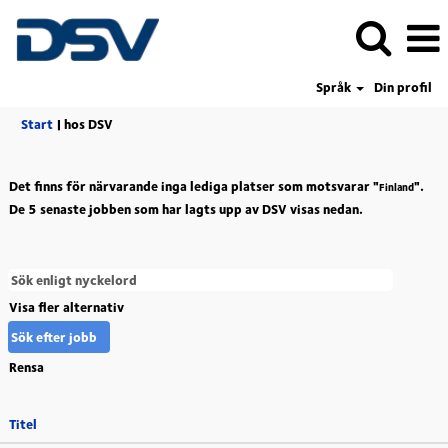
Språk
Din profil
(aktuell
Start
|
hos DSV
sida)
Det finns för närvarande inga lediga platser som motsvarar "
".
Finland
De 5 senaste jobben som har lagts upp av DSV visas nedan.
Visa fler alternativ
Rensa
Titel