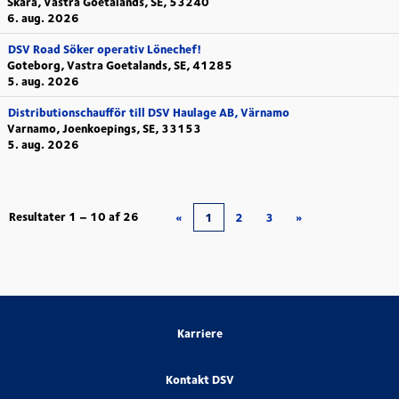
Skara, Vastra Goetalands, SE, 53240
6. aug. 2026
DSV Road Söker operativ Lönechef!
Goteborg, Vastra Goetalands, SE, 41285
5. aug. 2026
Distributionschaufför till DSV Haulage AB, Värnamo
Varnamo, Joenkoepings, SE, 33153
5. aug. 2026
Resultater
1 – 10
af
26
«
1
2
3
»
Karriere
Kontakt DSV