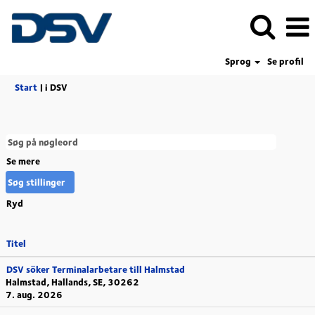
Sprog
Se profil
(aktuel
Start
|
i DSV
side)
Se mere
Ryd
Titel
DSV söker Terminalarbetare till Halmstad
Halmstad, Hallands, SE, 30262
7. aug. 2026