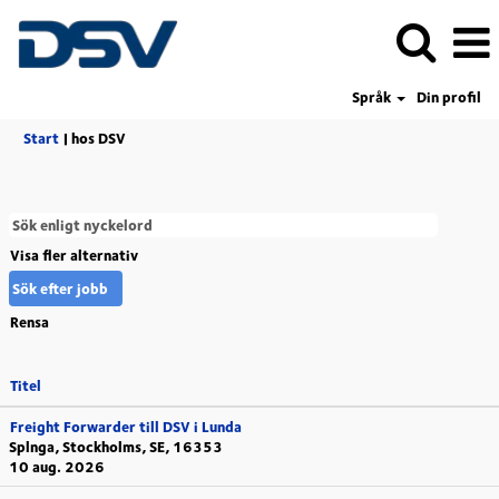
Språk
Din profil
(aktuell
Start
|
hos DSV
sida)
Visa fler alternativ
Rensa
Titel
Freight Forwarder till DSV i Lunda
Splnga, Stockholms, SE, 16353
10 aug. 2026