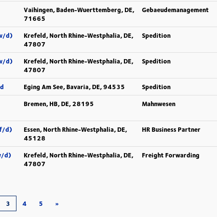
Vaihingen, Baden-Wuerttemberg, DE,
Gebaeudemanagement
71665
w/d)
Krefeld, North Rhine-Westphalia, DE,
Spedition
47807
w/d)
Krefeld, North Rhine-Westphalia, DE,
Spedition
47807
nd
Eging Am See, Bavaria, DE, 94535
Spedition
Bremen, HB, DE, 28195
Mahnwesen
f/d)
Essen, North Rhine-Westphalia, DE,
HR Business Partner
45128
w/d)
Krefeld, North Rhine-Westphalia, DE,
Freight Forwarding
47807
3
4
5
»