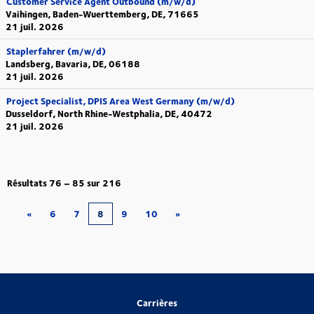
Customer Service Agent Outbound (m/w/d)
Vaihingen, Baden-Wuerttemberg, DE, 71665
21 juil. 2026
Staplerfahrer (m/w/d)
Landsberg, Bavaria, DE, 06188
21 juil. 2026
Project Specialist, DPIS Area West Germany (m/w/d)
Dusseldorf, North Rhine-Westphalia, DE, 40472
21 juil. 2026
Résultats
76 – 85
sur
216
«
6
7
8
9
10
»
Carrières