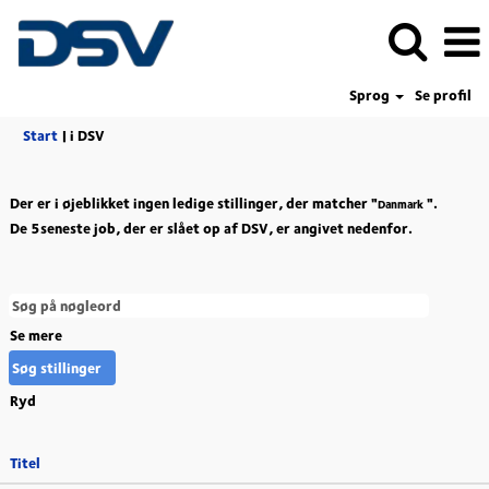
Sprog
Se profil
(aktuel
Start
|
i DSV
side)
Der er i øjeblikket ingen ledige stillinger, der matcher "
".
Danmark
De 5seneste job, der er slået op af DSV, er angivet nedenfor.
Se mere
Ryd
Titel