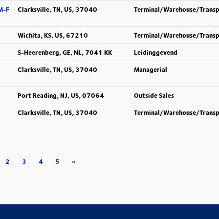
M-F
Clarksville, TN, US, 37040
Terminal/Warehouse/Trans
Wichita, KS, US, 67210
Terminal/Warehouse/Trans
S-Heerenberg, GE, NL, 7041 KK
Leidinggevend
Clarksville, TN, US, 37040
Managerial
Port Reading, NJ, US, 07064
Outside Sales
Clarksville, TN, US, 37040
Terminal/Warehouse/Trans
2
3
4
5
»