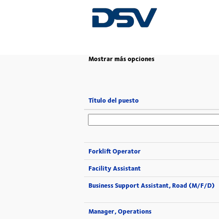
(página
Inicio
|
en DSV
actual)
Mostrar más opciones
Título del puesto
Forklift Operator
Facility Assistant
Business Support Assistant, Road (M/F/D)
Manager, Operations