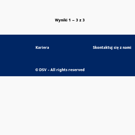
Wyniki
1 – 3
z
3
Kariera
Skontaktuj się z nami
© DSV - All rights reserved