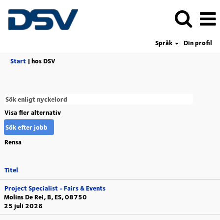
Språk
Din profil
(aktuell
Start
|
hos DSV
sida)
Visa fler alternativ
Rensa
Titel
Project Specialist - Fairs & Events
Molins De Rei, B, ES, 08750
25 juli 2026