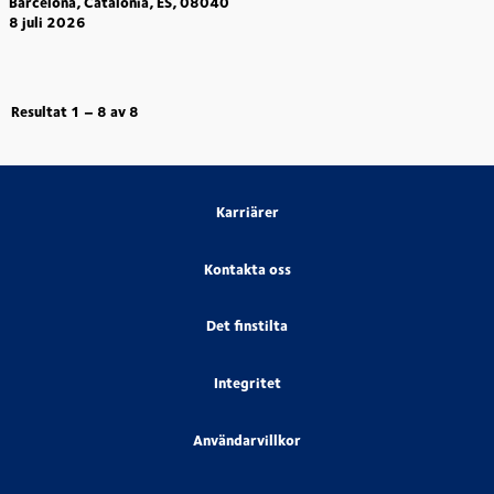
Barcelona, Catalonia, ES, 08040
8 juli 2026
Resultat
1 – 8
av
8
Karriärer
Kontakta oss
Det finstilta
Integritet
Användarvillkor