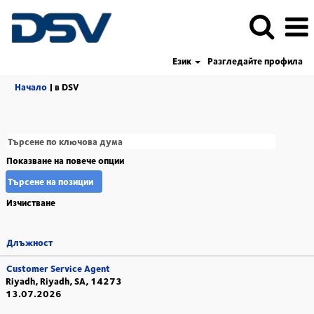
Език
Разгледайте профила
(настояща
Начало
|
в DSV
страница)
Показване на повече опции
Изчистване
Длъжност
Customer Service Agent
Riyadh, Riyadh, SA, 14273
13.07.2026