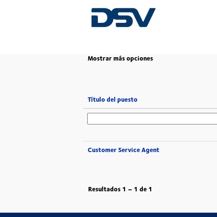
(página
Inicio
|
en DSV
actual)
Mostrar más opciones
Título del puesto
Customer Service Agent
Resultados
1 – 1
de
1