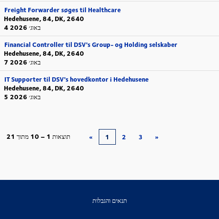
Freight Forwarder søges til Healthcare
Hedehusene, 84, DK, 2640
4 באוג׳ 2026
Financial Controller til DSV's Group- og Holding selskaber
Hedehusene, 84, DK, 2640
7 באוג׳ 2026
IT Supporter til DSV's hovedkontor i Hedehusene
Hedehusene, 84, DK, 2640
5 באוג׳ 2026
תוצאות
1 – 10
מתוך
21
«
1
2
3
»
תנאים והגבלות