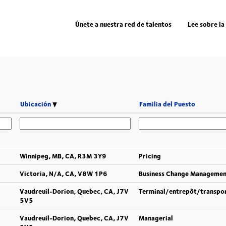
Únete a nuestra red de talentos
Lee sobre la
Ubicación
Familia del Puesto
Winnipeg, MB, CA, R3M 3Y9
Pricing
Victoria, N/A, CA, V8W 1P6
Business Change Manageme
Vaudreuil-Dorion, Quebec, CA, J7V
Terminal/entrepôt/transpo
5V5
Vaudreuil-Dorion, Quebec, CA, J7V
Managerial