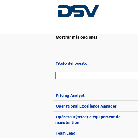
(página
Inicio
|
en DSV
actual)
Mostrar más opciones
Título del puesto
Pricing Analyst
Operational Excellence Manager
Opérateur(trice) d'équipement de
manutention
Team Lead