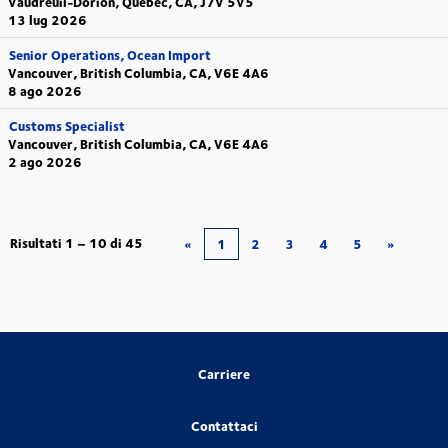
Vaudreuil-Dorion, Quebec, CA, J7V 5V5
13 lug 2026
Senior Operations, Ocean Import
Vancouver, British Columbia, CA, V6E 4A6
8 ago 2026
Customs Specialist
Vancouver, British Columbia, CA, V6E 4A6
2 ago 2026
Risultati
1 – 10
di
45
«
1
2
3
4
5
»
Carriere
Contattaci