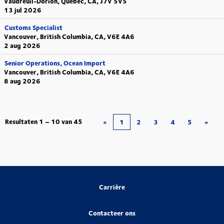
Vaudreuil-Dorion, Quebec, CA, J7V 5V5
13 jul 2026
Customs Specialist
Vancouver, British Columbia, CA, V6E 4A6
2 aug 2026
Senior Operations, Ocean Import
Vancouver, British Columbia, CA, V6E 4A6
8 aug 2026
Resultaten
1 – 10
van
45
«
1
2
3
4
5
»
Carrière
Contacteer ons