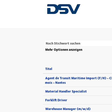
(aktuelle
Startseite
|
bei DSV
Seite)
Es sind momentan keine passenden Stellen of
Die 5 letzten von DSV veröffentlichten Stel
Mehr Optionen anzeigen
Titel
Agent de Transit Maritime Import (F/H) - 
mois - Nantes
Material Handler Specialist
Forklift Driver
Warehouse Manager (m/w/d)