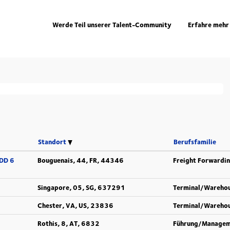
Werde Teil unserer Talent-Community
Erfahre mehr
fen für "
".
Finnland
len sind nachfolgend aufgeführt.
Standort
Berufsfamilie
CDD 6
Bouguenais, 44, FR, 44346
Freight Forwardi
Singapore, 05, SG, 637291
Terminal/Wareho
Chester, VA, US, 23836
Terminal/Wareho
Rothis, 8, AT, 6832
Führung/Manage