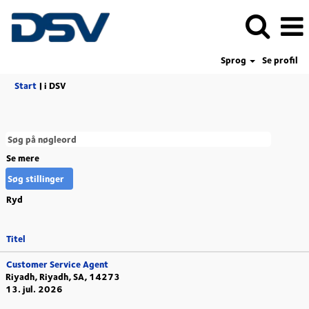
Sprog
Se profil
(aktuel
Start
|
i DSV
side)
Se mere
Ryd
Titel
Customer Service Agent
Riyadh, Riyadh, SA, 14273
13. jul. 2026