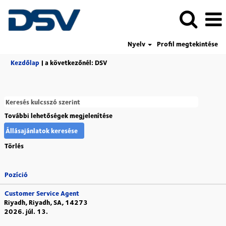
Nyelv
Profil megtekintése
(aktuális
Kezdőlap
|
a következőnél: DSV
oldal)
További lehetőségek megjelenítése
Törlés
Pozíció
Customer Service Agent
Riyadh, Riyadh, SA, 14273
2026. júl. 13.