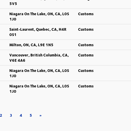
5V5
Niagara On The Lake, ON, CA, L0S
Customs
1J0
Saint-Laurent, Quebec, CA, H4R
Customs
0S1
Milton, ON, CA, L9E 1N5
Customs
Vancouver, British Columbia, CA,
Customs
V6E 4A6
Niagara On The Lake, ON, CA, L0S
Customs
1J0
Niagara On The Lake, ON, CA, L0S
Customs
1J0
2
3
4
5
»