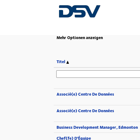
(aktuelle
Startseite
|
bei DSV
Seite)
Mehr Optionen anzeigen
Titel
Associé(e) Centre De Données
Associé(e) Centre De Données
Business Development Manager, Edmonton
Chef(fe) D'Équipe