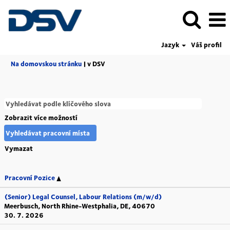
Jazyk
Váš profil
(aktuální
Na domovskou stránku
|
v DSV
strana)
Zobrazit více možností
Vymazat
Pracovní Pozice
(Senior) Legal Counsel, Labour Relations (m/w/d)
Meerbusch, North Rhine-Westphalia, DE, 40670
30. 7. 2026