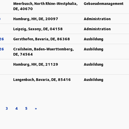
Meerbusch, North Rhine-Westphalia,
Gebaeudemanagement
DE, 40670
)
Hamburg, HH, DE, 20097
Administration
Leipzig, Saxony, DE, 04158
Administration
026
Gersthofen, Bavaria, DE, 86368
Ausbildung
026
Crailsheim, Baden-Wuerttemberg,
Ausbildung
DE, 74564
Hamburg, HH, DE, 21129
Ausbildung
Langenbach, Bavaria, DE, 85416
Ausbildung
3
4
5
»