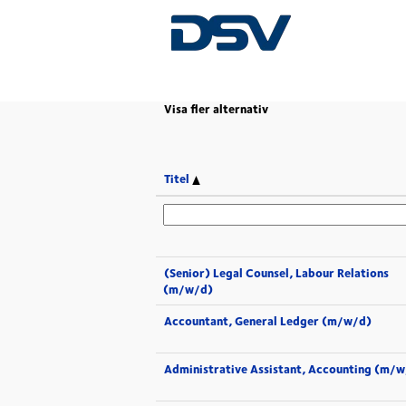
(aktuell
Start
|
hos DSV
sida)
Visa fler alternativ
Titel
(Senior) Legal Counsel, Labour Relations
(m/w/d)
Accountant, General Ledger (m/w/d)
Administrative Assistant, Accounting (m/