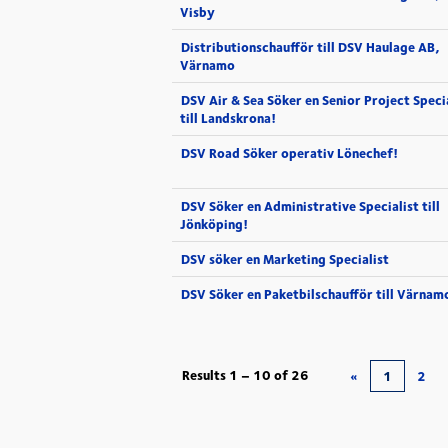
Visby
Distributionschaufför till DSV Haulage AB,
Värnamo
DSV Air & Sea Söker en Senior Project Speci
till Landskrona!
DSV Road Söker operativ Lönechef!
DSV Söker en Administrative Specialist till
Jönköping!
DSV söker en Marketing Specialist
DSV Söker en Paketbilschaufför till Värnam
Results
1 – 10
of
26
«
1
2