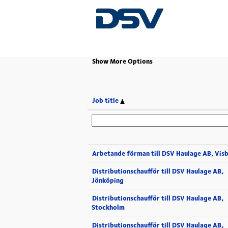
(current
Home
|
at DSV
page)
Show More Options
Job title
Arbetande förman till DSV Haulage AB, Vis
Distributionschaufför till DSV Haulage AB,
Jönköping
Distributionschaufför till DSV Haulage AB,
Stockholm
Distributionschaufför till DSV Haulage AB,