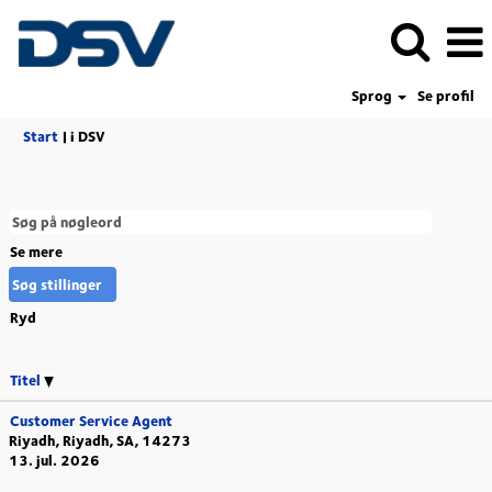
Sprog
Se profil
(aktuel
Start
|
i DSV
side)
Se mere
Ryd
Titel
Customer Service Agent
Riyadh, Riyadh, SA, 14273
13. jul. 2026