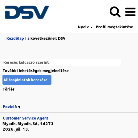
Nyelv
Profil megtekintése
(aktuális
Kezdőlap
|
a következőnél: DSV
oldal)
További lehetőségek megjelenítése
Törlés
Pozíció
Customer Service Agent
Riyadh, Riyadh, SA, 14273
2026. júl. 13.