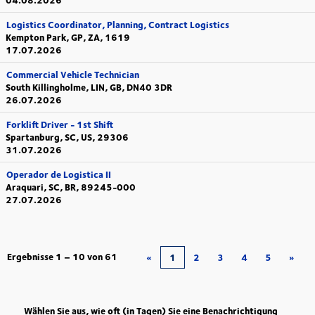
04.08.2026
Logistics Coordinator, Planning, Contract Logistics
Kempton Park, GP, ZA, 1619
17.07.2026
Commercial Vehicle Technician
South Killingholme, LIN, GB, DN40 3DR
26.07.2026
Forklift Driver - 1st Shift
Spartanburg, SC, US, 29306
31.07.2026
Operador de Logistica II
Araquari, SC, BR, 89245-000
27.07.2026
Ergebnisse
1 – 10
von
61
«
1
2
3
4
5
»
Wählen Sie aus, wie oft (in Tagen) Sie eine Benachrichtigung