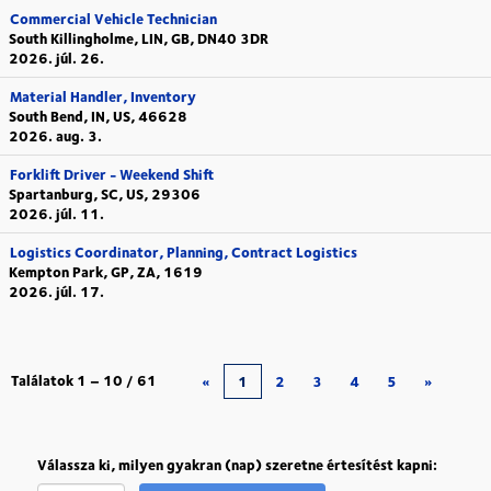
Commercial Vehicle Technician
South Killingholme, LIN, GB, DN40 3DR
2026. júl. 26.
Material Handler, Inventory
South Bend, IN, US, 46628
2026. aug. 3.
Forklift Driver - Weekend Shift
Spartanburg, SC, US, 29306
2026. júl. 11.
Logistics Coordinator, Planning, Contract Logistics
Kempton Park, GP, ZA, 1619
2026. júl. 17.
Találatok
1 – 10
/
61
«
1
2
3
4
5
»
Válassza ki, milyen gyakran (nap) szeretne értesítést kapni: