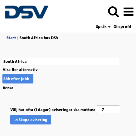
Språk
Din profil
(aktuell
Start
|
South Africa hos DSV
sida)
Visa fler alternativ
Rensa
Välj hur ofta (i dagar) aviseringar ska mottas:
Skapa avisering