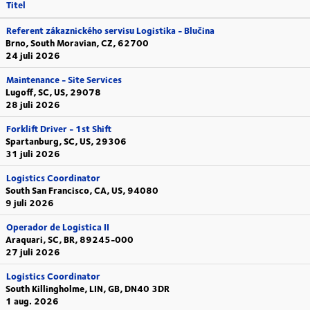
Titel
Referent zákaznického servisu Logistika - Blučina
Brno, South Moravian, CZ, 62700
24 juli 2026
Maintenance - Site Services
Lugoff, SC, US, 29078
28 juli 2026
Forklift Driver - 1st Shift
Spartanburg, SC, US, 29306
31 juli 2026
Logistics Coordinator
South San Francisco, CA, US, 94080
9 juli 2026
Operador de Logistica II
Araquari, SC, BR, 89245-000
27 juli 2026
Logistics Coordinator
South Killingholme, LIN, GB, DN40 3DR
1 aug. 2026