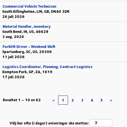
Commercial Vehicle Technician
South Killingholme, LIN, GB, DN40 3DR
26 juli 2026
Material Handler, Inventory
South Bend, IN, US, 46628
3 aug. 2026
Forklift Driver - Weekend Shift
Spartanburg, SC, US, 29306
11 juli 2026
Logistics Coordinator, Planning, Contract Logistics
Kempton Park, GP, ZA, 1619
17 juli 2026
Resultat
1 – 10
av
62
«
1
2
3
4
5
»
Välj hur ofta (i dagar) aviseringar ska mottas: