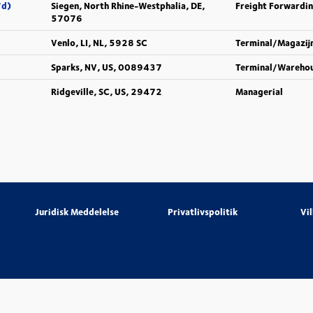
/d)
Siegen, North Rhine-Westphalia, DE,
Freight Forwardi
57076
Venlo, LI, NL, 5928 SC
Terminal/Magazij
Sparks, NV, US, 0089437
Terminal/Wareho
Ridgeville, SC, US, 29472
Managerial
Juridisk Meddelelse
Privatlivspolitik
Vi