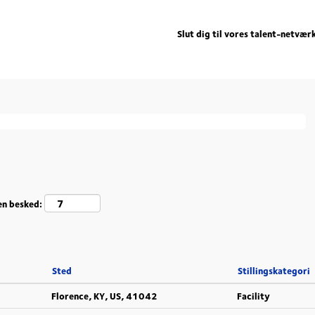
Slut dig til vores talent-netvær
der matcher "
".
deutschland
angivet nedenfor.
en besked:
Sted
Stillingskategori
Florence, KY, US, 41042
Facility