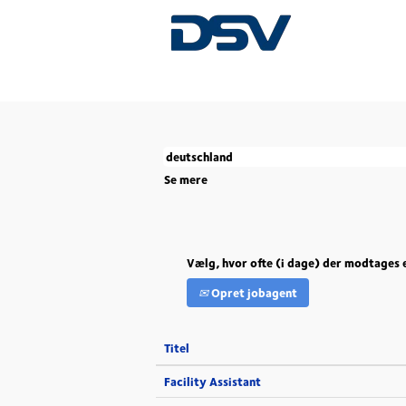
(aktuel
Start
|
Deutschland i DSV
side)
Der er i øjeblikket ingen ledige stillinger, 
De 5seneste job, der er slået op af DSV, er 
Se mere
Vælg, hvor ofte (i dage) der modtages 
Opret jobagent
Titel
Facility Assistant