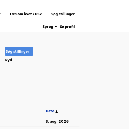
k
Læs om livet i DSV
Søg stillinger
Sprog
Se profil
Ryd
Dato
8. aug. 2026