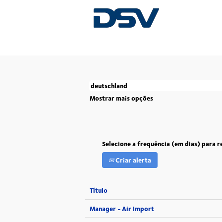
(pá
Página Principal
|
Deutschland em DSV
atu
Atualmente, não existem posições abertas 
Os 5 mais recentes empregos publicados po
Mostrar mais opções
Selecione a frequência (em dias) para r
Criar alerta
Título
Manager - Air Import