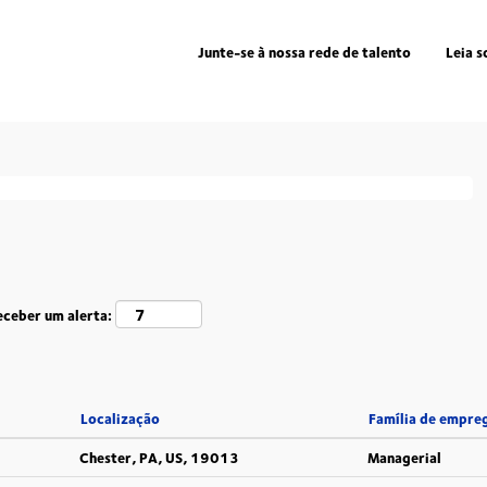
gina
al)
Junte-se à nossa rede de talento
Leia s
correspondentes "
".
deutschland
r DSV encontram-se listados abaixo para sua comodidade.
eceber um alerta:
Localização
Família de empre
Chester, PA, US, 19013
Managerial