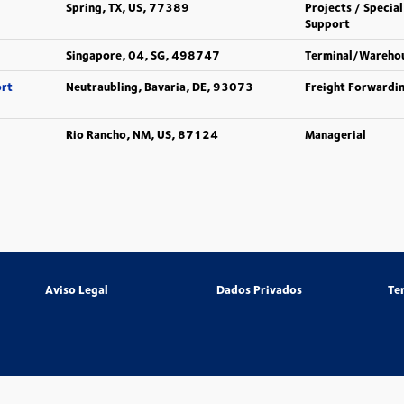
Spring, TX, US, 77389
Projects / Special
Support
Singapore, 04, SG, 498747
Terminal/Wareho
ort
Neutraubling, Bavaria, DE, 93073
Freight Forwardi
Rio Rancho, NM, US, 87124
Managerial
Aviso Legal
Dados Privados
Te