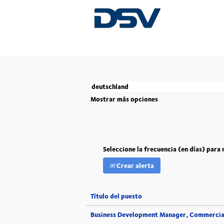
(página
Inicio
|
Deutschland en DSV
actual)
En este momento, no hay ninguna vacante ac
A continuación figuran las 5 últimas ofertas
Mostrar más opciones
Seleccione la frecuencia (en días) para r
Crear alerta
Título del puesto
Business Development Manager, Commercia