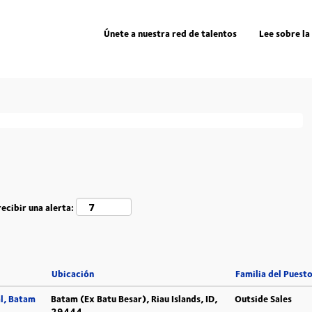
Únete a nuestra red de talentos
Lee sobre la
orde a sus preferencias "
".
deutschland
 de trabajo publicadas por DSV por si le resultan de interés.
ecibir una alerta:
Ubicación
Familia del Puest
l, Batam
Batam (Ex Batu Besar), Riau Islands, ID,
Outside Sales
29444