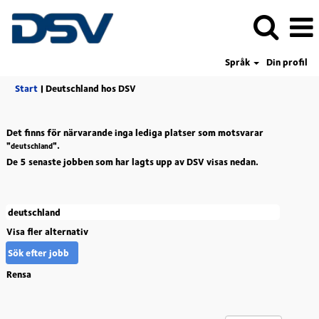
Språk
Din profil
(aktuell
Start
|
Deutschland hos DSV
sida)
Det finns för närvarande inga lediga platser som motsvarar
"
".
deutschland
De 5 senaste jobben som har lagts upp av DSV visas nedan.
Visa fler alternativ
Rensa