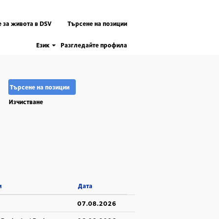
 за живота в DSV
Търсене на позиции
Език
Разгледайте профила
Изчистване
и
Дата
07.08.2026