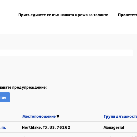
Присъединете се към нашата мрежа за таланти
Прочетете
о да съответстват"
".
deutschland
V са посочени по-долу за ваше удобство.
учавате предупреждение:
тие
Местоположение
Групи длъжност
a.m.
Northlake, TX, US, 76262
Managerial