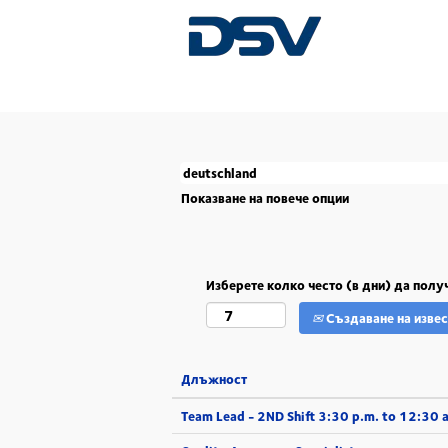
(настояща
Начало
|
Deutschland в DSV
страница)
Понастоящем няма свободни позиции, коит
Последните 5 позиции, публикувани от DS
Показване на повече опции
Изберете колко често (в дни) да пол
Създаване на извес
Длъжност
Team Lead - 2ND Shift 3:30 p.m. to 12:30 