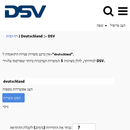
הצג פרופיל
שפה
(דף
Deutschland ב- DSV
|
דף הבית
נוכחי)
".
אין כרגע משרות פנויות התואמות ל-"
deutschland
לנוחיותך, להלן מצוינות 5 המשרות העדכניות ביותר שפורסמו על-ידי DSV.
הצג אפשרויות נוספות
ניקוי
בחר את התדירות (בימים) לקבלת ההתראה: