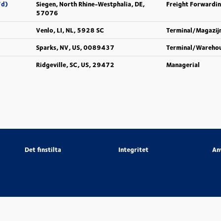
/d)
Siegen, North Rhine-Westphalia, DE,
Freight Forwardi
57076
Venlo, LI, NL, 5928 SC
Terminal/Magazij
Sparks, NV, US, 0089437
Terminal/Wareho
Ridgeville, SC, US, 29472
Managerial
Det finstilta
Integritet
An