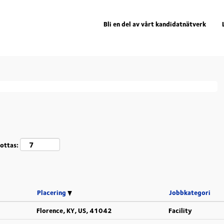
Bli en del av vårt kandidatnätverk
r som motsvarar "
".
deutschland
SV visas nedan.
mottas:
Placering
Jobbkategori
Florence, KY, US, 41042
Facility