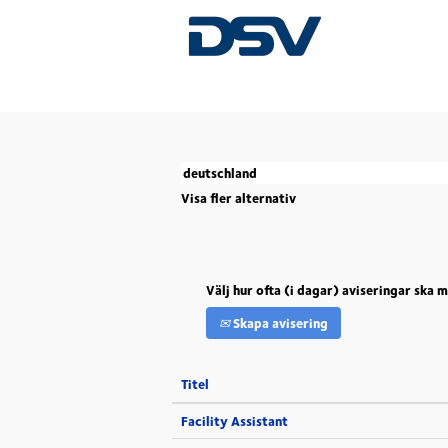
(aktuell
Start
|
Deutschland hos DSV
sida)
Det finns för närvarande inga lediga platse
De 5 senaste jobben som har lagts upp av D
Visa fler alternativ
Välj hur ofta (i dagar) aviseringar ska 
Skapa avisering
Titel
Facility Assistant