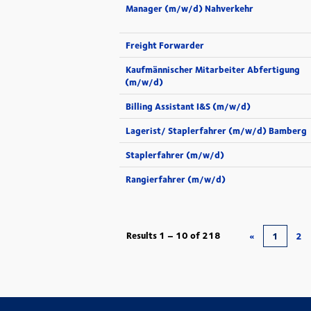
Manager (m/w/d) Nahverkehr
Freight Forwarder
Kaufmännischer Mitarbeiter Abfertigung
(m/w/d)
Billing Assistant I&S (m/w/d)
Lagerist/ Staplerfahrer (m/w/d) Bamberg
Staplerfahrer (m/w/d)
Rangierfahrer (m/w/d)
Results
1 – 10
of
218
«
1
2