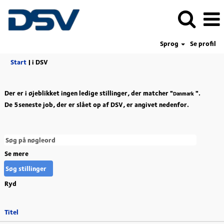
Sprog
Se profil
(aktuel
Start
|
i DSV
side)
Der er i øjeblikket ingen ledige stillinger, der matcher "
".
Danmark
De 5seneste job, der er slået op af DSV, er angivet nedenfor.
Se mere
Ryd
Titel