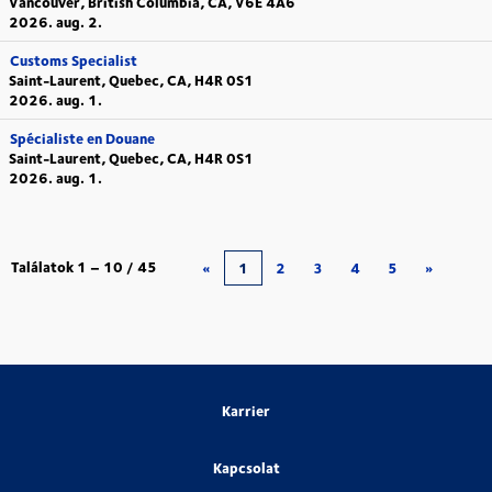
Vancouver, British Columbia, CA, V6E 4A6
2026. aug. 2.
Customs Specialist
Saint-Laurent, Quebec, CA, H4R 0S1
2026. aug. 1.
Spécialiste en Douane
Saint-Laurent, Quebec, CA, H4R 0S1
2026. aug. 1.
Találatok
1 – 10
/
45
«
1
2
3
4
5
»
Karrier
Kapcsolat