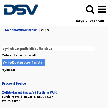
Jazyk
Váš profil
(aktuální
Na domovskou stránku
|
v DSV
strana)
Zobrazit více možností
Vymazat
Pracovní Pozice
Zolldeklarant (m/w/d) Furth im Wald
Furth Im Wald, Bavaria, DE, 93437
22. 7. 2026