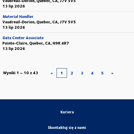
Vaudreuil-Dorion, Quebec, CA, J7V 5V5
13 lip 2026
Material Handler
Vaudreuil-Dorion, Quebec, CA, J7V 5V5
13 lip 2026
Data Center Associate
Pointe-Claire, Quebec, CA, H9R 4R7
13 lip 2026
Wyniki
1 – 10
z
43
«
1
2
3
4
5
»
Kariera
Skontaktuj się z nami