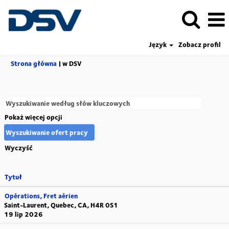
Język
Zobacz profil
(bieżąca
Strona główna
|
w DSV
strona)
Pokaż więcej opcji
Wyczyść
Tytuł
Opérations, Fret aérien
Saint-Laurent, Quebec, CA, H4R 0S1
19 lip 2026