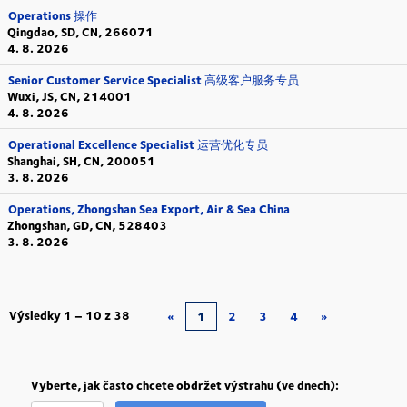
Operations 操作
Qingdao, SD, CN, 266071
4. 8. 2026
Senior Customer Service Specialist 高级客户服务专员
Wuxi, JS, CN, 214001
4. 8. 2026
Operational Excellence Specialist 运营优化专员
Shanghai, SH, CN, 200051
3. 8. 2026
Operations, Zhongshan Sea Export, Air & Sea China
Zhongshan, GD, CN, 528403
3. 8. 2026
Výsledky
1 – 10
z
38
«
1
2
3
4
»
Vyberte, jak často chcete obdržet výstrahu (ve dnech):